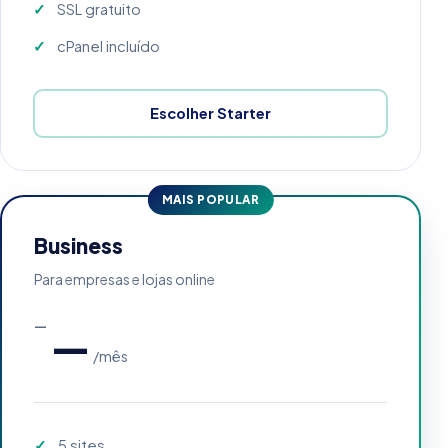
SSL gratuito
cPanel incluído
Escolher Starter
MAIS POPULAR
Business
Para empresas e lojas online
—
—
/mês
5 sites