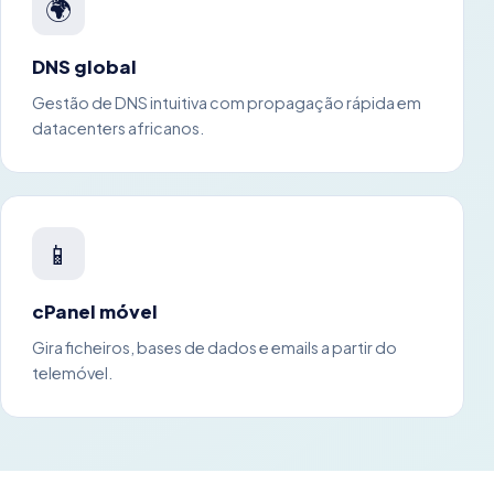
🌍
DNS global
Gestão de DNS intuitiva com propagação rápida em
datacenters africanos.
📱
cPanel móvel
Gira ficheiros, bases de dados e emails a partir do
telemóvel.