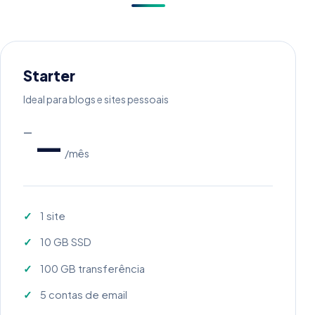
Starter
Ideal para blogs e sites pessoais
—
—
/mês
1 site
10 GB SSD
100 GB transferência
5 contas de email