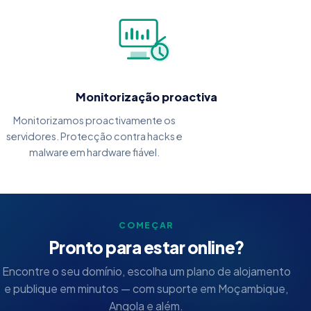
Monitorização proactiva
Monitorizamos proactivamente os
servidores. Protecção contra hacks e
malware em hardware fiável.
COMEÇAR
Pronto para estar online?
Encontre o seu domínio, escolha um plano de alojamento
e publique em minutos — com suporte em Moçambique,
Angola e além.